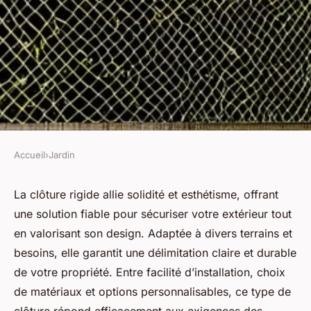
Accueil
›
Jardin
JARDIN
Clôture rigide : sécurité et
La clôture rigide allie solidité et esthétisme, offrant
une solution fiable pour sécuriser votre extérieur tout
élégance pour votre extérieur
en valorisant son design. Adaptée à divers terrains et
besoins, elle garantit une délimitation claire et durable
Alexis
•
3 juin 2025
•
4 min de lecture
de votre propriété. Entre facilité d’installation, choix
de matériaux et options personnalisables, ce type de