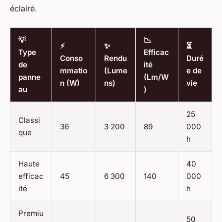
éclairé.
💡
📉
⚡
✨
⏳
Type
Efficac
Conso
Rendu
Duré
de
ité
mmatio
(Lume
e de
panne
(Lm/W
n (W)
ns)
vie
au
)
25
Classi
36
3 200
89
000
que
h
Haute
40
efficac
45
6 300
140
000
ité
h
Premiu
50