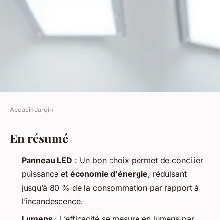
Accueil
›
Jardin
JARDIN
En résumé
Top stratégies pour maximiser
l'efficacité des panneaux LED
Panneau LED
: Un bon choix permet de concilier
puissance et
économie d'énergie
, réduisant
Arielle
•
31/03/2026 17:41
•
8 min de lecture
jusqu’à 80 % de la consommation par rapport à
l’incandescence.
Lumens
: L’efficacité se mesure en lumens par