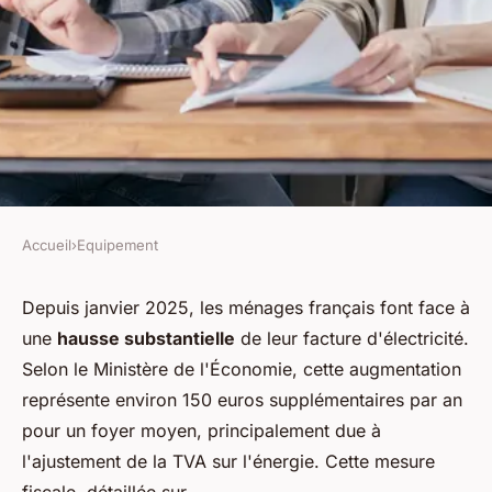
Accueil
›
Equipement
EQUIPEMENT
Hausse de la tva sur
Depuis janvier 2025, les ménages français font face à
une
hausse substantielle
de leur facture d'électricité.
l'électricité : ce qu'il faut
Selon le Ministère de l'Économie, cette augmentation
savoir
représente environ 150 euros supplémentaires par an
pour un foyer moyen, principalement due à
Alexis
•
26 décembre 2025
•
7 min de lecture
l'ajustement de la TVA sur l'énergie. Cette mesure